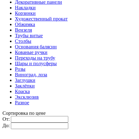
Декоративные панели
Накладки
Корзинки
Художественный прокат
Обжимка
Вензеля
Трубы витые
Столбы
Основания балясин
Кованые ручки
Переходы на трубу
Шары и полусферы
Розы
Виноград, лоза
Заглушки
Заклёпки
Краска
Эксклюзив
Разное
Сортировка по цене
От:
До: