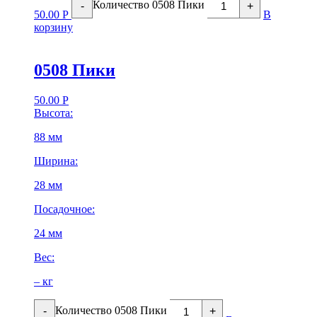
Количество 0508 Пики
-
+
50.00
Р
В
корзину
0508 Пики
50.00
Р
Высота:
88 мм
Ширина:
28 мм
Посадочное:
24 мм
Вес:
– кг
Количество 0508 Пики
-
+