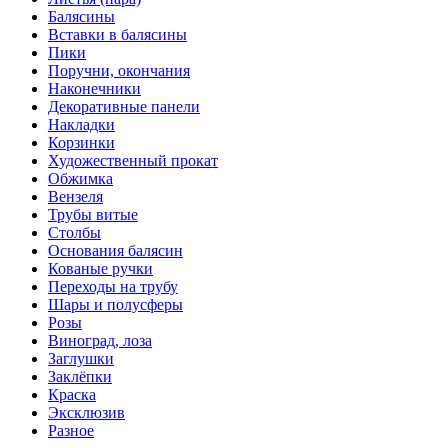
Балясины
Вставки в балясины
Пики
Поручни, окончания
Наконечники
Декоративные панели
Накладки
Корзинки
Художественный прокат
Обжимка
Вензеля
Трубы витые
Столбы
Основания балясин
Кованые ручки
Переходы на трубу
Шары и полусферы
Розы
Виноград, лоза
Заглушки
Заклёпки
Краска
Эксклюзив
Разное