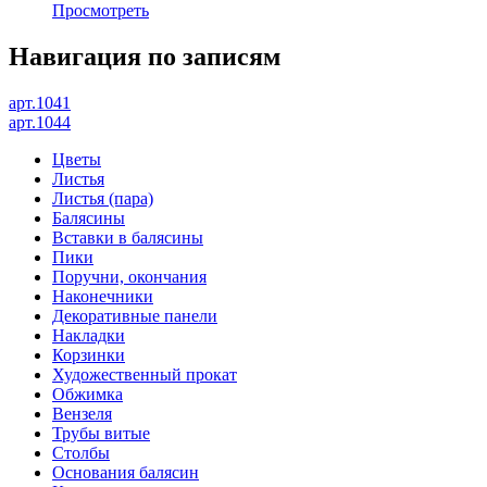
Просмотреть
Навигация по записям
арт.1041
арт.1044
Цветы
Листья
Листья (пара)
Балясины
Вставки в балясины
Пики
Поручни, окончания
Наконечники
Декоративные панели
Накладки
Корзинки
Художественный прокат
Обжимка
Вензеля
Трубы витые
Столбы
Основания балясин