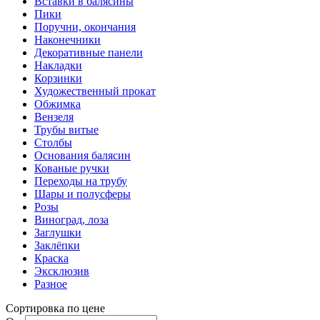
Вставки в балясины
Пики
Поручни, окончания
Наконечники
Декоративные панели
Накладки
Корзинки
Художественный прокат
Обжимка
Вензеля
Трубы витые
Столбы
Основания балясин
Кованые ручки
Переходы на трубу
Шары и полусферы
Розы
Виноград, лоза
Заглушки
Заклёпки
Краска
Эксклюзив
Разное
Сортировка по цене