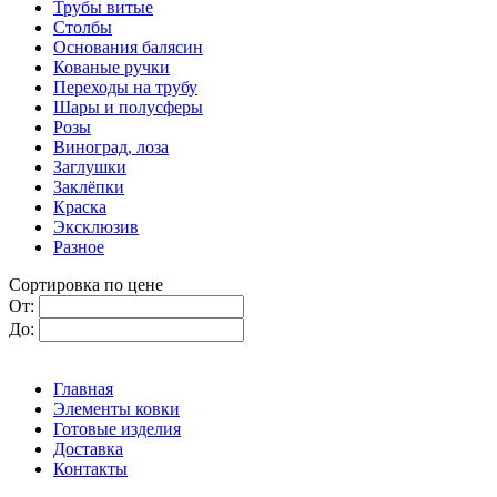
Трубы витые
Столбы
Основания балясин
Кованые ручки
Переходы на трубу
Шары и полусферы
Розы
Виноград, лоза
Заглушки
Заклёпки
Краска
Эксклюзив
Разное
Сортировка по цене
От:
До:
Главная
Элементы ковки
Готовые изделия
Доставка
Контакты