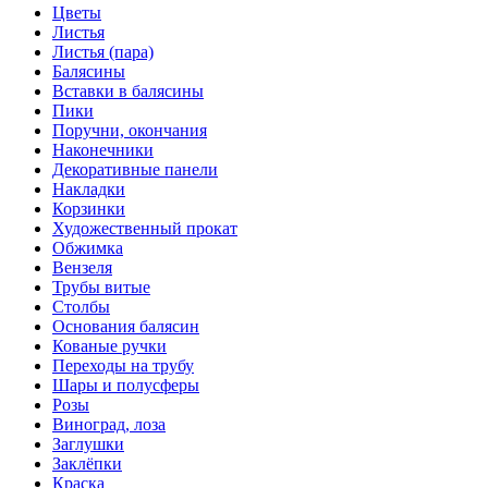
Цветы
Листья
Листья (пара)
Балясины
Вставки в балясины
Пики
Поручни, окончания
Наконечники
Декоративные панели
Накладки
Корзинки
Художественный прокат
Обжимка
Вензеля
Трубы витые
Столбы
Основания балясин
Кованые ручки
Переходы на трубу
Шары и полусферы
Розы
Виноград, лоза
Заглушки
Заклёпки
Краска