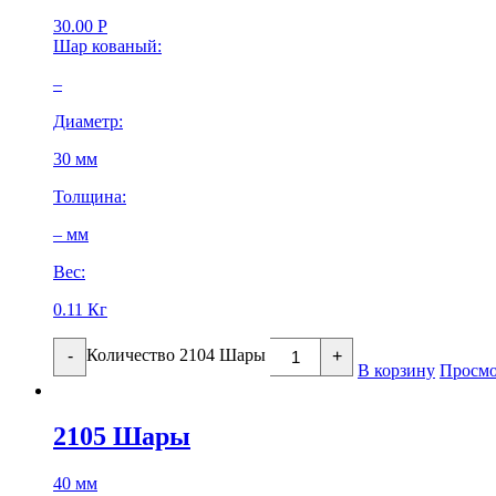
30.00
Р
Шар кованый:
–
Диаметр:
30 мм
Толщина:
– мм
Вес:
0.11 Кг
Количество 2104 Шары
-
+
В корзину
Просмо
2105 Шары
40 мм