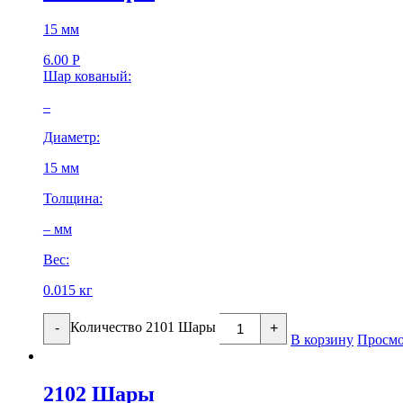
15 мм
6.00
Р
Шар кованый:
–
Диаметр:
15 мм
Толщина:
– мм
Вес:
0.015 кг
Количество 2101 Шары
-
+
В корзину
Просмо
2102 Шары