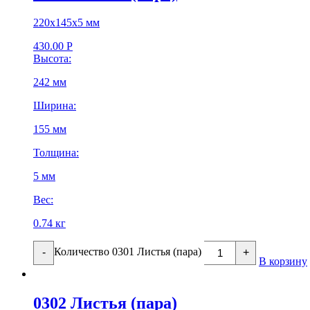
220х145х5 мм
430.00
Р
Высота:
242 мм
Ширина:
155 мм
Толщина:
5 мм
Вес:
0.74 кг
Количество 0301 Листья (пара)
-
+
В корзину
0302 Листья (пара)