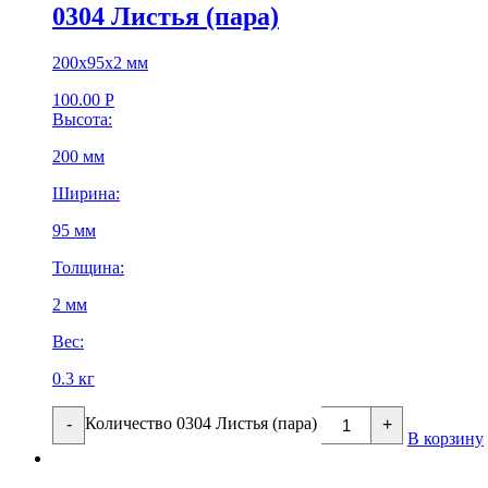
0304 Листья (пара)
200х95х2 мм
100.00
Р
Высота:
200 мм
Ширина:
95 мм
Толщина:
2 мм
Вес:
0.3 кг
Количество 0304 Листья (пара)
-
+
В корзину