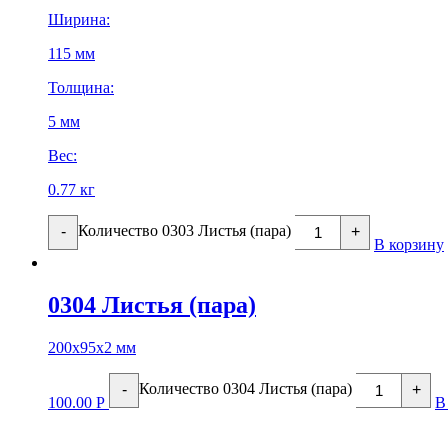
Ширина:
115 мм
Толщина:
5 мм
Вес:
0.77 кг
Количество 0303 Листья (пара)
-
+
В корзину
0304 Листья (пара)
200х95х2 мм
Количество 0304 Листья (пара)
-
+
100.00
Р
В