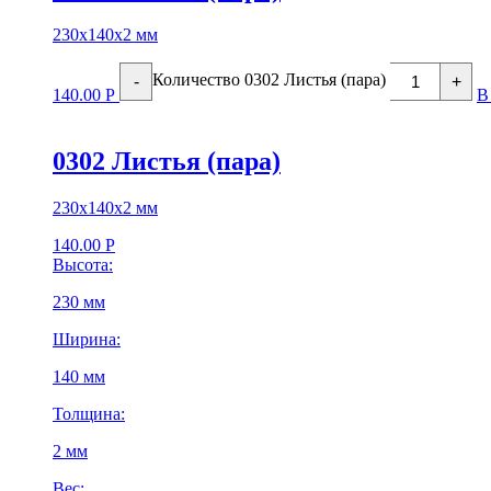
230х140х2 мм
Количество 0302 Листья (пара)
-
+
140.00
Р
В
0302 Листья (пара)
230х140х2 мм
140.00
Р
Высота:
230 мм
Ширина:
140 мм
Толщина:
2 мм
Вес: